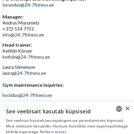
turundus@24-7fitness.ee
Manager:
Andrus Murumets
+372 514 7751
info@24-7fitness.ee
Head trainer:
Kethlin Kõrver
kethlin@24-7fitness.ee
Laura Siimenson
laura@24-7fitness.ee
Gym maintenance inquiries:
hooldus@24-7fitness.ee
×
See veebisait kasutab küpsiseid
See veebisait kasutab kasutajakogemuse parandamiseks küpsiseid.
ESTONIAN
Meie veebisaiti kasutades nõustute kooskõlas meie küpsisepoliitikaga
kõikide küpsistega.
Rohkem teavet